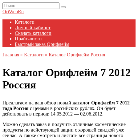
Перейти
Search
к
for:
OriWebRu
содержанию
Каталоги
Личный кабинет
Скачать каталоги
Прайс-листы
Быстрый заказ Орифлейм
Главная
»
Каталоги
»
Каталог Орифлейм Россия
Каталог Орифлейм 7 2012
Россия
Предлагаем на ваш обзор новый
каталог Орифлейм 7 2012
года Россия
с ценами в российских рублях. Он будет
действовать в период: 14.05.2012 — 02.06.2012.
Можно сделать заказ и получить отличные косметические
продукты по действующей акции с хорошей скидкой уже
сейчас. А также смотреть и листать все страницы нового