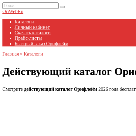
Перейти
Search
к
for:
OriWebRu
содержанию
Каталоги
Личный кабинет
Скачать каталоги
Прайс-листы
Быстрый заказ Орифлейм
Главная
»
Каталоги
Действующий каталог Ор
Смотрите
действующий каталог Орифлейм
2026 года бесплат