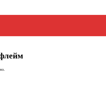
ифлейм
но.