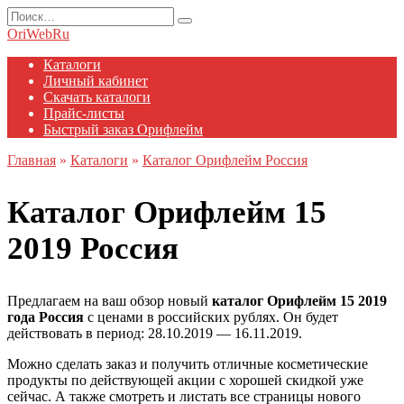
Перейти
Search
к
for:
OriWebRu
содержанию
Каталоги
Личный кабинет
Скачать каталоги
Прайс-листы
Быстрый заказ Орифлейм
Главная
»
Каталоги
»
Каталог Орифлейм Россия
Каталог Орифлейм 15
2019 Россия
Предлагаем на ваш обзор новый
каталог Орифлейм 15 2019
года Россия
с ценами в российских рублях. Он будет
действовать в период: 28.10.2019 — 16.11.2019.
Можно сделать заказ и получить отличные косметические
продукты по действующей акции с хорошей скидкой уже
сейчас. А также смотреть и листать все страницы нового