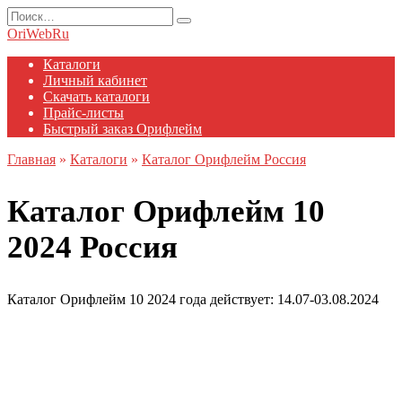
Перейти
Search
к
for:
OriWebRu
содержанию
Каталоги
Личный кабинет
Скачать каталоги
Прайс-листы
Быстрый заказ Орифлейм
Главная
»
Каталоги
»
Каталог Орифлейм Россия
Каталог Орифлейм 10
2024 Россия
Каталог Орифлейм 10 2024 года действует: 14.07-03.08.2024