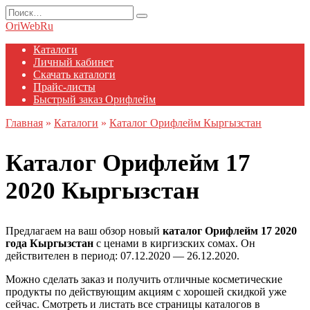
Перейти
Search
к
for:
OriWebRu
содержанию
Каталоги
Личный кабинет
Скачать каталоги
Прайс-листы
Быстрый заказ Орифлейм
Главная
»
Каталоги
»
Каталог Орифлейм Кыргызстан
Каталог Орифлейм 17
2020 Кыргызстан
Предлагаем на ваш обзор новый
каталог Орифлейм 17 2020
года Кыргызстан
с ценами в киргизских сомах. Он
действителен в период: 07.12.2020 — 26.12.2020.
Можно сделать заказ и получить отличные косметические
продукты по действующим акциям с хорошей скидкой уже
сейчас. Смотреть и листать все страницы каталогов в