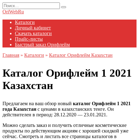
Перейти
Search
к
for:
OriWebRu
содержанию
Каталоги
Личный кабинет
Скачать каталоги
Прайс-листы
Быстрый заказ Орифлейм
Главная
»
Каталоги
»
Каталог Орифлейм Казахстан
Каталог Орифлейм 1 2021
Казахстан
Предлагаем на ваш обзор новый
каталог Орифлейм 1 2021
года Казахстан
с ценами в казахстанских тенге. Он
действителен в период: 28.12.2020 — 23.01.2021.
Можно сделать заказ и получить отличные косметические
продукты по действующим акциям с хорошей скидкой уже
сейчас. Смотреть и листать все страницы каталогов в